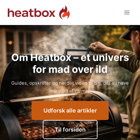
Fortsæt
til
indhold
Om Heatbox – et univers
for mad over ild
Guides, opskrifter og nørdet viden til dig, der vil have
mere ud af varmen
Udforsk alle artikler
Til forsiden