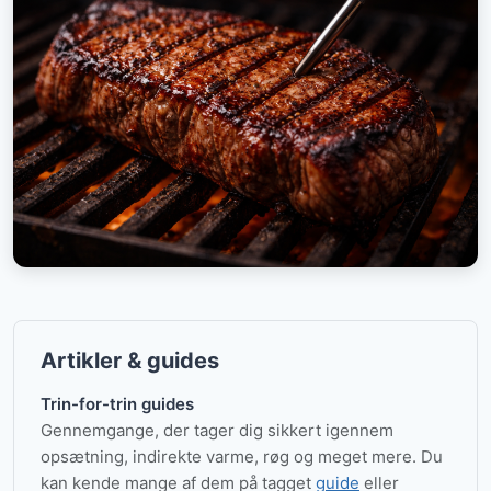
Artikler & guides
Trin-for-trin guides
Gennemgange, der tager dig sikkert igennem
opsætning, indirekte varme, røg og meget mere. Du
kan kende mange af dem på tagget
guide
eller