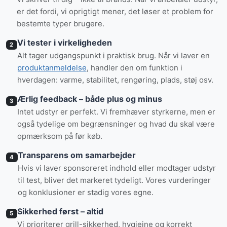
er det fordi, vi oprigtigt mener, det løser et problem for
bestemte typer brugere.
Vi tester i virkeligheden
2
Alt tager udgangspunkt i praktisk brug. Når vi laver en
produktanmeldelse
, handler den om funktion i
hverdagen: varme, stabilitet, rengøring, plads, støj osv.
Ærlig feedback – både plus og minus
3
Intet udstyr er perfekt. Vi fremhæver styrkerne, men er
også tydelige om begrænsninger og hvad du skal være
opmærksom på før køb.
Transparens om samarbejder
4
Hvis vi laver sponsoreret indhold eller modtager udstyr
til test, bliver det markeret tydeligt. Vores vurderinger
og konklusioner er stadig vores egne.
Sikkerhed først – altid
5
Vi prioriterer grill-sikkerhed, hygiejne og korrekt