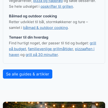
vegetarretter,
pizza og fladbrød
og søde desserter.
Se hele udvalget i
opskrifter til grillen
.
Bålmad og outdoor cooking
Retter udviklet til bål, stormkøkkener og ture –
samlet i
bålmad & outdoor cooking
.
Temaer til din hverdag
Find hurtigt noget, der passer til tid og budget:
grill
på budget
,
familievenlige grillmåltider
,
pizzaaften i
haven
og
grill på 30 minutter
.
Se alle guides & artikler