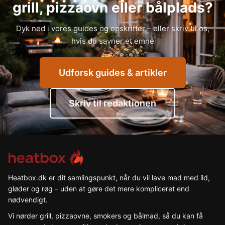
grill, pizzaovn eller bålplads?
Dyk ned i vores guides og opskrifter – eller skriv til os,
hvis du savner et emne
Udforsk guides & artikler
Skriv til redaktionen
Heatbox.dk er dit samlingspunkt, når du vil lave mad med ild,
gløder og røg – uden at gøre det mere kompliceret end
nødvendigt.
Vi nørder grill, pizzaovne, smokers og bålmad, så du kan få