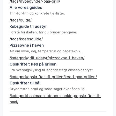
/tags/nybegynder-paa-grill/
Alle vores guides
Trin-for-trin og konkrete tjeklister.
/tags/guide/
Købsguide til udstyr
Forstå forskellen, før du bruger pengene.
/tags/koebsguide/
Pizzaovne i haven
Alt om ovne, dej, temperatur og bageteknik.
/kategori/grill-udstyr/pizzaovne-i-haven/
Opskrifter: kød på grillen
Fra hverdagskylling til langtidsstegt oksespidsbryst.
/kategori/opskrifter-til-grillen/koed-paa-grillen/
Opskrifter til bål
Gryderetter, brød og søde sager over åben ild.
/kategori/baalmad-outdoor-cooking/opskrifter-til-
baal/