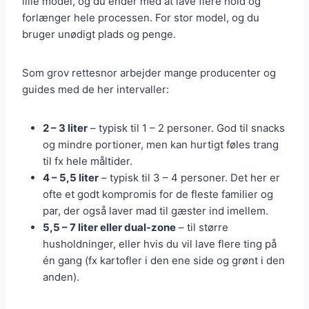
lille model, og du ender med at lave flere hold og
forlænger hele processen. For stor model, og du
bruger unødigt plads og penge.
Som grov rettesnor arbejder mange producenter og
guides med de her intervaller:
2 – 3 liter
– typisk til 1 – 2 personer. God til snacks
og mindre portioner, men kan hurtigt føles trang
til fx hele måltider.
4 – 5,5 liter
– typisk til 3 – 4 personer. Det her er
ofte et godt kompromis for de fleste familier og
par, der også laver mad til gæster ind imellem.
5,5 – 7 liter eller dual-zone
– til større
husholdninger, eller hvis du vil lave flere ting på
én gang (fx kartofler i den ene side og grønt i den
anden).