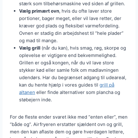
stærk som tilbehørsmaskine ved siden af grillen.
Vælg primært ovn
, hvis du ofte laver store
portioner, bager meget, eller vil lave retter, der
kræver god plads og fleksibel varmefordeling.
Ovnen er stadig din arbejdshest til “hele plader”
og mad til mange.
Vælg grill
(når du kan), hvis smag, røg, skorpe og
oplevelse er vigtigere end bekvemmelighed.
Grillen er også kongen, når du vil lave store
stykker kød eller samle folk om madlavningen
udendørs. Har du begrænset adgang til udeareal,
kan du hente hjælp i vores guides til
grill på
altanen
eller finde alternativer som plancha og
støbejern inde.
For de fleste ender svaret ikke med “enten eller”, men
“både og”. Airfryeren erstatter sjældent ovn og grill,
men den kan aflaste dem og gøre hverdagen lettere,