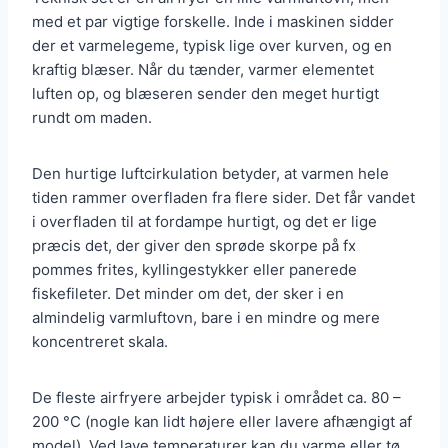
med et par vigtige forskelle. Inde i maskinen sidder
der et varmelegeme, typisk lige over kurven, og en
kraftig blæser. Når du tænder, varmer elementet
luften op, og blæseren sender den meget hurtigt
rundt om maden.
Den hurtige luftcirkulation betyder, at varmen hele
tiden rammer overfladen fra flere sider. Det får vandet
i overfladen til at fordampe hurtigt, og det er lige
præcis det, der giver den sprøde skorpe på fx
pommes frites, kyllingestykker eller panerede
fiskefileter. Det minder om det, der sker i en
almindelig varmluftovn, bare i en mindre og mere
koncentreret skala.
De fleste airfryere arbejder typisk i området ca. 80 –
200 °C (nogle kan lidt højere eller lavere afhængigt af
model). Ved lave temperaturer kan du varme eller tø