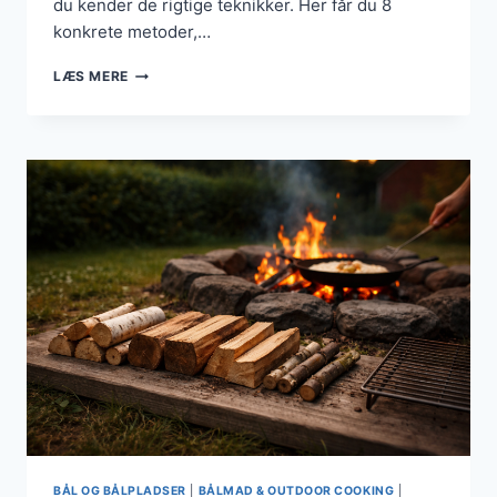
du kender de rigtige teknikker. Her får du 8
konkrete metoder,…
MAD
LÆS MERE
OVER
BÅL
UDEN
GRYDE:
8
TEKNIKKER
DER
FAKTISK
VIRKER
BÅL OG BÅLPLADSER
|
BÅLMAD & OUTDOOR COOKING
|