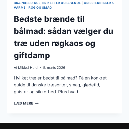
BRÆNDSEL: KUL, BRIKETTER OG BRÆNDE
|
GRILLTEKNIKKER &
VARME
|
RØG OG SMAG
Bedste brænde til
bålmad: sådan vælger du
træ uden røgkaos og
giftdamp
Af
Mikkel Hald
5. marts 2026
Hvilket træ er bedst til bålmad? Få en konkret
guide til danske træsorter, smag, glødetid,
gnister og sikkerhed. Plus hvad…
BEDSTE
LÆS MERE
BRÆNDE
TIL
BÅLMAD:
SÅDAN