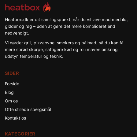
VÆLGER
DU
TRÆ
UDEN
Heatbox.dk er dit samlingspunkt, når du vil lave mad med ild,
RØGKAOS
gløder og røg – uden at gøre det mere kompliceret end
OG
nødvendigt.
GIFTDAMP
Vi nørder grill, pizzaovne, smokers og bålmad, så du kan få
mere sprød skorpe, saftigere kød og ro i maven omkring
udstyr, temperatur og teknik.
SIDER
Forside
Blog
Om os
Ofte stillede spørgsmål
Kontakt os
KATEGORIER